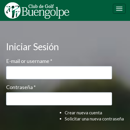
Pasar
al
Togg
contenido
navig
principal
Iniciar Sesión
E-mail or username
*
Contraseña
*
Crear nueva cuenta
Solicitar una nueva contraseña