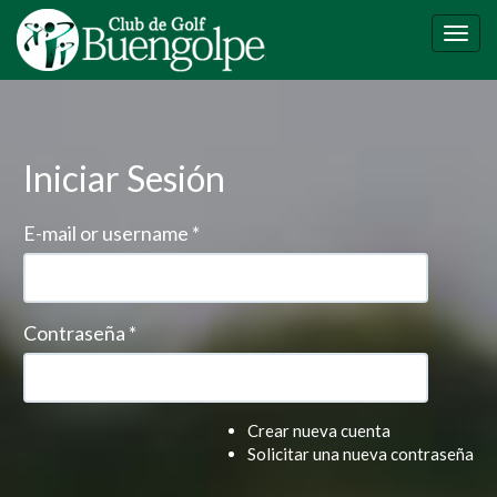
Pasar
al
Togg
contenido
navig
principal
Iniciar Sesión
E-mail or username
*
Contraseña
*
Crear nueva cuenta
Solicitar una nueva contraseña