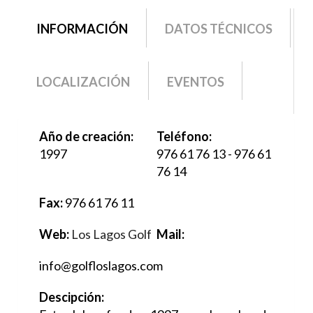
grupo2
INFORMACIÓN
(SOLAPA
DATOS TÉCNICOS
ACTIVA)
LOCALIZACIÓN
EVENTOS
Año de creación:
Teléfono:
1997
976 61 76 13 - 976 61
76 14
Fax:
976 61 76 11
Web:
Los Lagos Golf
Mail:
info@golfloslagos.com
Descipción: