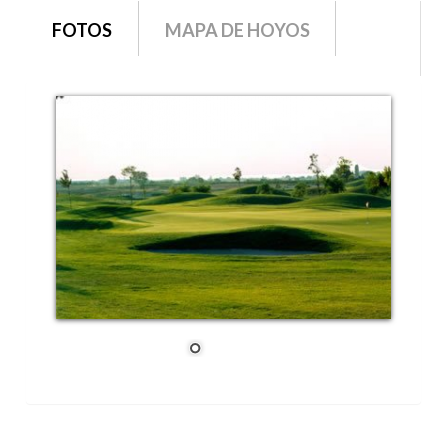
grupo1
FOTOS
MAPA DE HOYOS