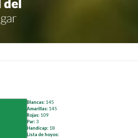
Blancas:
145
Amarillas:
145
Rojas:
109
Par:
3
Handicap:
18
Lista de hoyos: