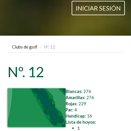
INICIAR SESIÓN
Clubs de golf
Nº. 12
Nº. 12
Blancas:
276
Amarillas:
276
Rojas:
229
Par:
4
Handicap:
16
Lista de hoyos:
1