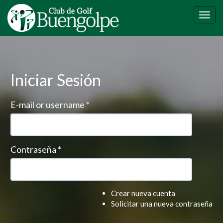
Pasar
al
Togg
contenido
navig
principal
Iniciar Sesión
E-mail or username
*
Contraseña
*
Crear nueva cuenta
Solicitar una nueva contraseña