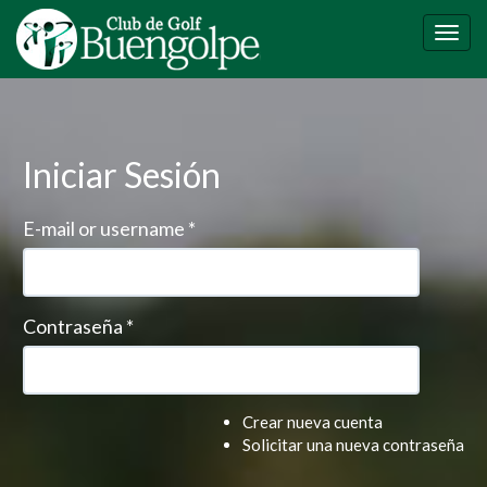
Pasar
al
Togg
contenido
navig
principal
Iniciar Sesión
E-mail or username
*
Contraseña
*
Crear nueva cuenta
Solicitar una nueva contraseña