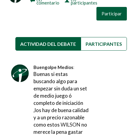
comentario
participantes
Participar
ACTIVIDAD DEL DEBATE
(SOLAPA ACTIVA)
PARTICIPANTES
Buengolpe Medios
:
Buenas si estas
buscando algo para
empezar sin duda un set
de medio juego ó
completo de iniciación
,los hay de buena calidad
y a un precio razonable
como estos
WILSON
no
merece la pena gastar