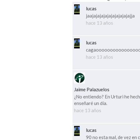
lucas
jaajajajajajajajajajajajja
hace 13 años
lucas
cagaooooooooooooooo
hace 13 años
Jaime Palazuelos
¿No entiendo? En Urturi he hecho
enseñaré un día.
hace 13 años
lucas
90 no esta mal, de vez en 