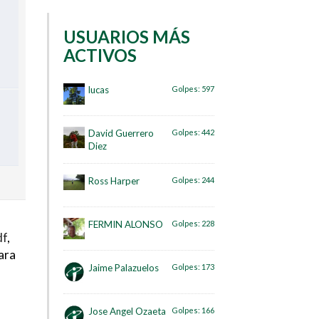
USUARIOS MÁS
ACTIVOS
lucas
Golpes:
597
David Guerrero
Golpes:
442
Diez
Ross Harper
Golpes:
244
FERMIN ALONSO
Golpes:
228
df
,
ara
Jaime Palazuelos
Golpes:
173
Jose Angel Ozaeta
Golpes:
166