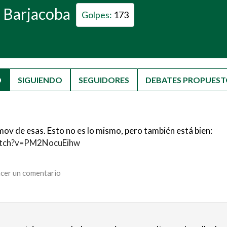
s Barjacoba
Golpes:
173
D
(SOLAPA ACTIVA)
SIGUIENDO
SEGUIDORES
DEBATES PROPUEST
ov de esas. Esto no es lo mismo, pero también está bien:
atch?v=PM2NocuEihw
cer un comentario