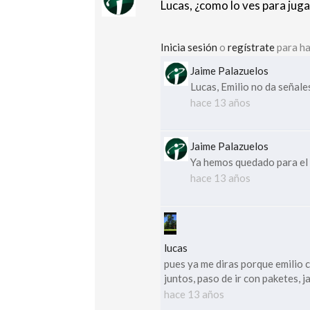
Lucas, ¿como lo ves para jug
Inicia sesión
o
regístrate
para ha
Jaime Palazuelos
Lucas, Emilio no da señales
hace 13 años
Jaime Palazuelos
Ya hemos quedado para el 
hace 13 años
lucas
pues ya me diras porque emilio c
juntos, paso de ir con paketes, j
hace 13 años