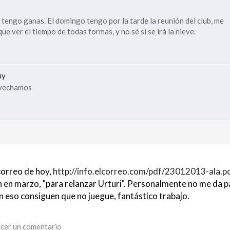
 tengo ganas. El domingo tengo por la tarde la reunión del club, me
e ver el tiempo de todas formas, y no sé si se irá la nieve.
uy
ovechamos
correo de hoy,
http://info.elcorreo.com/pdf/23012013-ala.p
n en marzo, "para relanzar Urturi". Personalmente no me da p
on eso consiguen que no juegue, fantástico trabajo.
cer un comentario