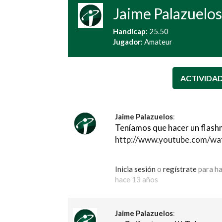
Jaime
Palazuelo
Handicap:
25.50
Jugador:
Amateur
ACTIVIDA
Jaime Palazuelos
:
Teníamos que hacer un flashm
http://www.youtube.com/w
Inicia sesión
o
regístrate
para ha
hace 13 años
Jaime Palazuelos
: