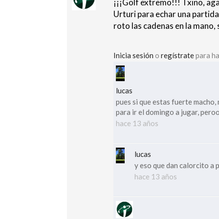
¡¡¡Golf extremo!!! Txino, aga
Urturi para echar una partida
roto las cadenas en la mano,
Inicia sesión
o
regístrate
para ha
lucas
pues si que estas fuerte macho, m
para ir el domingo a jugar, pero
hace 13 años
lucas
y eso que dan calorcito a p
hace 13 años