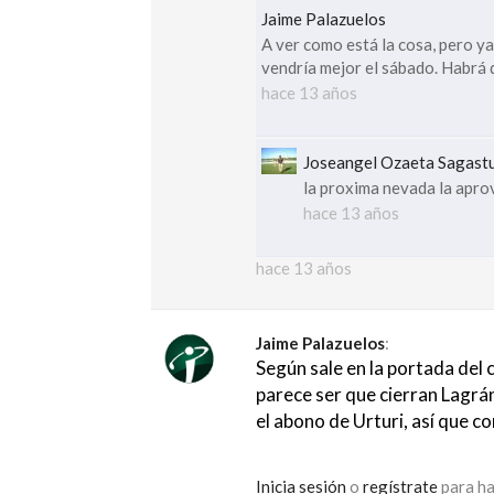
Jaime Palazuelos
A ver como está la cosa, pero ya
vendría mejor el sábado. Habrá qu
hace 13 años
Joseangel Ozaeta Sagast
la proxima nevada la apr
hace 13 años
hace 13 años
Jaime Palazuelos
:
Según sale en la portada del 
parece ser que cierran Lagrá
el abono de Urturi, así que c
Inicia sesión
o
regístrate
para ha