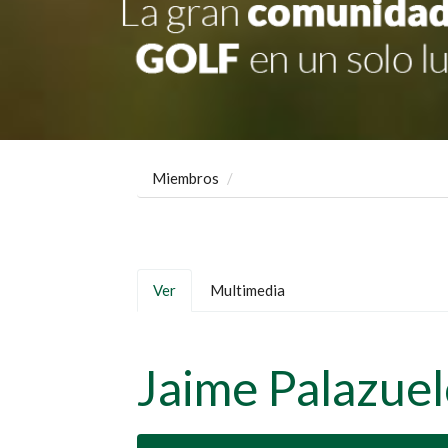
Miembros
Solapas
Ver
(solapa
Multimedia
principales
activa)
Jaime Palazuel