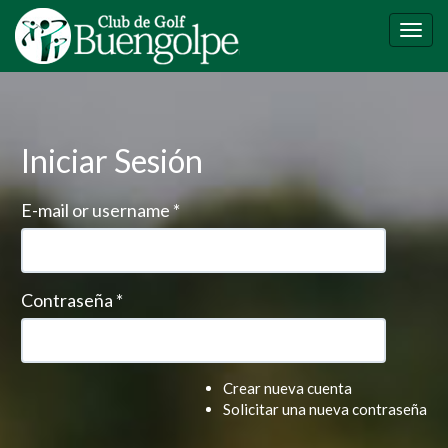
Pasar
al
Togg
contenido
navig
principal
Iniciar Sesión
E-mail or username
*
Contraseña
*
Crear nueva cuenta
Solicitar una nueva contraseña