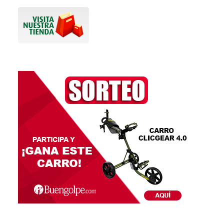
Al usar el sitio web
www.buengolpe.com
, se entiende que el
usuario ha leído, entendido y aceptado íntegramente y sin
reservas este aviso legal, las condiciones de uso, la política de
privacidad y demás avisos o instrucciones que figuran en este
sitio web, comprometiéndose a hacer un buen uso del mismo
conforme a la ley, la moral y el orden público.
En caso de que el usuario no esté de acuerdo, deberá
abstenerse de utilizar el sitio web
www.buengolpe.com
.
BUEN GOLPE, S.L.U. se reserva el derecho de modificar en
cualquier momento los contenidos, informaciones, los
términos de este sitio web, de las presentes condiciones de
uso, políticas de privacidad y demás avisos legales. En este
caso, informaremos a los usuarios a través del sitio web.
En el sitio sitio web
www.buengolpe.com
pueden existir
enlaces a otros sitios o páginas web de terceros si bien no
asume ningún tipo de responsabilidad sobre ellos ya que no
tiene ningún tipo de control sobre los mismos. Por ello, el
usuario accede bajo su exclusiva responsabilidad tanto al
contenido que ofrecen como a sus condiciones de uso.
Derechos de autor y propiedad intelectual
El usuario reconoce y acepta que todas las marcas, nombres