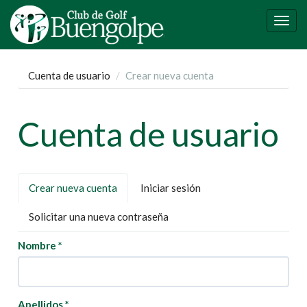
Pasar
al
Togg
contenido
navig
principal
Cuenta de usuario
Crear nueva cuenta
Cuenta de usuario
Solapas
Crear nueva cuenta
(solapa
Iniciar sesión
principales
activa)
Solicitar una nueva contraseña
Nombre
*
Apellidos
*