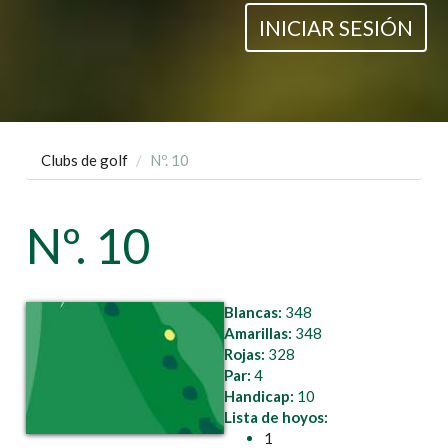
INICIAR SESIÓN
Clubs de golf
Nº. 10
Nº. 10
Blancas:
348
Amarillas:
348
Rojas:
328
Par:
4
Handicap:
10
Lista de hoyos:
1