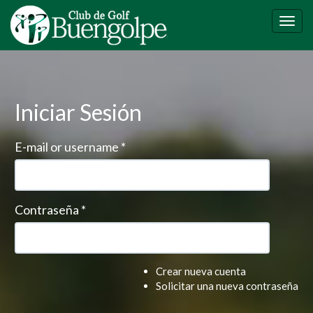
Pasar
al
Togg
contenido
navig
principal
Iniciar Sesión
E-mail or username
*
Contraseña
*
Crear nueva cuenta
Solicitar una nueva contraseña