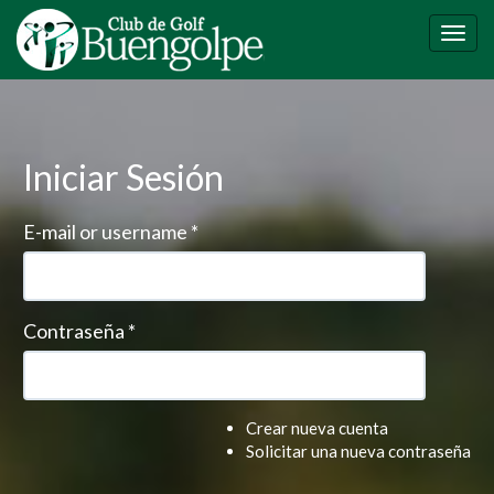
Pasar
al
Togg
contenido
navig
principal
Iniciar Sesión
E-mail or username
*
Contraseña
*
Crear nueva cuenta
Solicitar una nueva contraseña