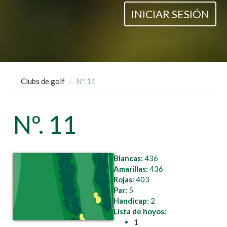
INICIAR SESIÓN
Clubs de golf
Nº. 11
Nº. 11
Blancas:
436
Amarillas:
436
Rojas:
403
Par:
5
Handicap:
2
Lista de hoyos:
1