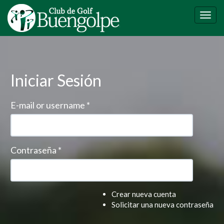
Pasar
al
Togg
contenido
navig
principal
Iniciar Sesión
E-mail or username
*
Contraseña
*
Crear nueva cuenta
Solicitar una nueva contraseña