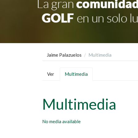
Jaime Palazuelos
Multimedia
Solapas
Ver
Multimedia
(solapa
principales
activa)
Multimedia
No media available