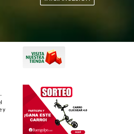
-
l
e y