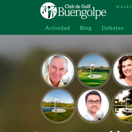
Pasar
IR A LA
al
contenido
principal
Actividad
Blog
Debates