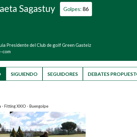
aeta Sagastuy
Golpes:
86
uia Presidente del Club de golf Green Gasteiz
e-com
D
(SOLAPA ACTIVA)
SIGUIENDO
SEGUIDORES
DEBATES PROPUEST
 - Fitting XXIO - Buengolpe