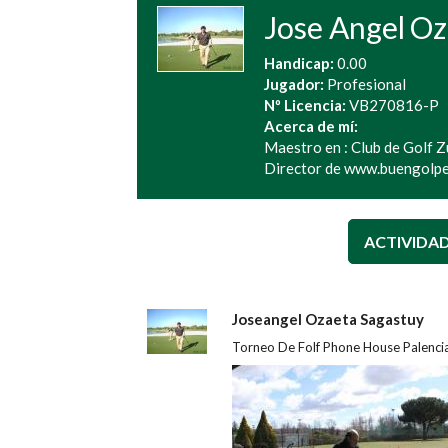
Jose Angel
Oz
Handicap:
0.00
Jugador:
Profesional
Nº Licencia:
VB270816-P
Acerca de mí:
Maestro en : Club de Golf Z
Director de www.buengolp
ACTIVIDA
Joseangel Ozaeta Sagastuy
Torneo De Folf Phone House Palencia