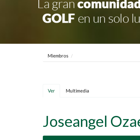
Miembros
Solapas
Ver
(solapa
Multimedia
principales
activa)
Joseangel Oza