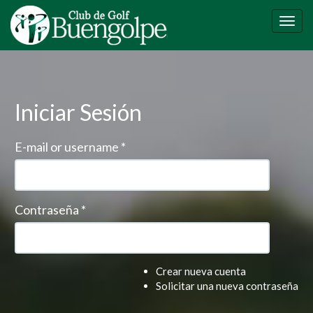
Pasar
al
Togg
contenido
navig
principal
Iniciar Sesión
E-mail or username
*
Contraseña
*
Crear nueva cuenta
Solicitar una nueva contraseña