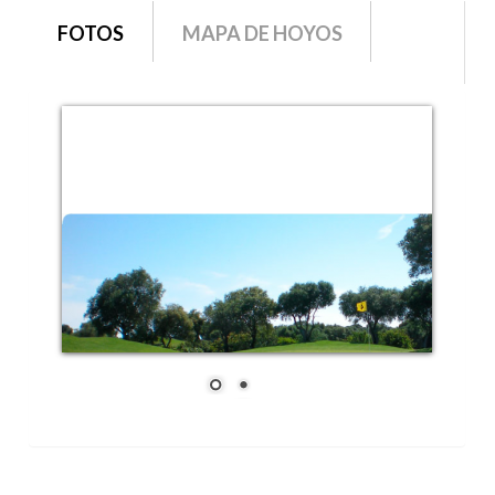
grupo1
FOTOS
MAPA DE HOYOS