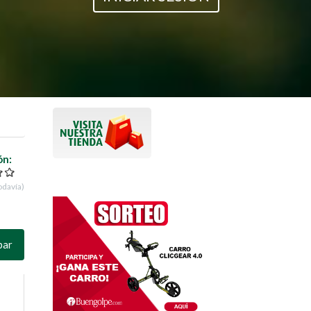
ón:
odavía)
par