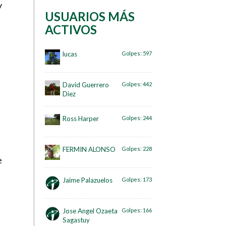
y
USUARIOS MÁS
ACTIVOS
lucas
Golpes:
597
David Guerrero
Golpes:
442
Diez
Ross Harper
Golpes:
244
FERMIN ALONSO
Golpes:
228
e
Jaime Palazuelos
Golpes:
173
Jose Angel Ozaeta
Golpes:
166
Sagastuy