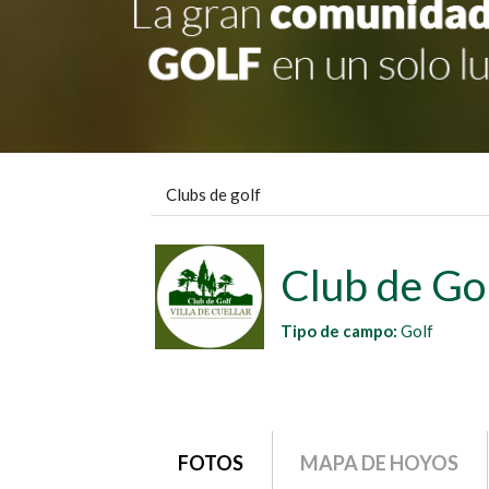
Clubs de golf
Club de Gol
Tipo de campo:
Golf
grupo1
FOTOS
MAPA DE HOYOS