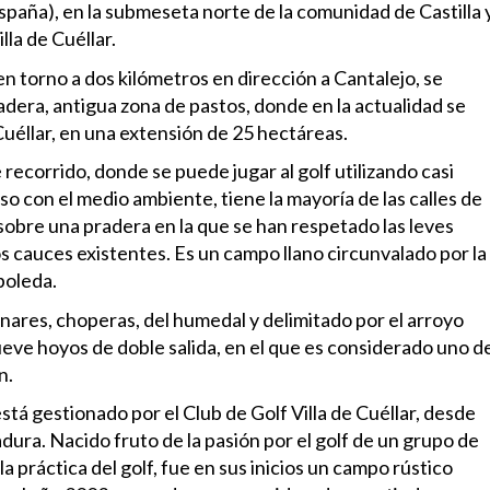
España), en la submeseta norte de la comunidad de Castilla 
lla de Cuéllar.
en torno a dos kilómetros en dirección a Cantalejo, se
dera, antigua zona de pastos, donde en la actualidad se
Cuéllar, en una extensión de 25 hectáreas.
recorrido, donde se puede jugar al golf utilizando casi
so con el medio ambiente, tiene la mayoría de las calles de
sobre una pradera en la que se han respetado las leves
s cauces existentes. Es un campo llano circunvalado por la
boleda.
 pinares, choperas, del humedal y delimitado por el arroyo
eve hoyos de doble salida, en el que es considerado uno d
n.
stá gestionado por el Club de Golf Villa de Cuéllar, desde
ra. Nacido fruto de la pasión por el golf de un grupo de
a práctica del golf, fue en sus inicios un campo rústico