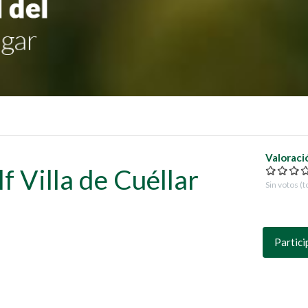
Valoraci
f Villa de Cuéllar
Sin votos (t
Partici