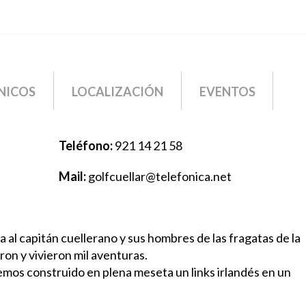
NICOS
LOCALIZACIÓN
EVENTOS
Teléfono:
921 14 21 58
Mail:
golfcuellar@telefonica.net
da al capitán cuellerano y sus hombres de las fragatas de la
ron y vivieron mil aventuras.
hemos construido en plena meseta un links irlandés en un