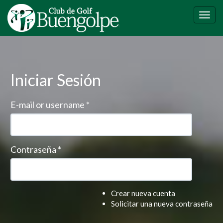
Pasar
al
Togg
contenido
navig
principal
Iniciar Sesión
E-mail or username
*
Contraseña
*
Crear nueva cuenta
Solicitar una nueva contraseña