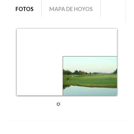
grupo1
FOTOS
MAPA DE HOYOS