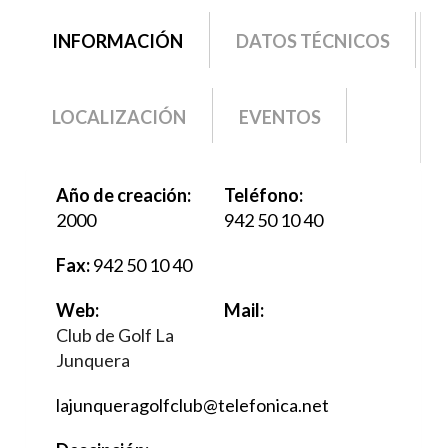
grupo2
INFORMACIÓN
(SOLAPA
DATOS TÉCNICOS
ACTIVA)
LOCALIZACIÓN
EVENTOS
Año de creación:
Teléfono:
2000
942 50 10 40
Fax:
942 50 10 40
Web:
Mail:
Club de Golf La
Junquera
lajunqueragolfclub@telefonica.net