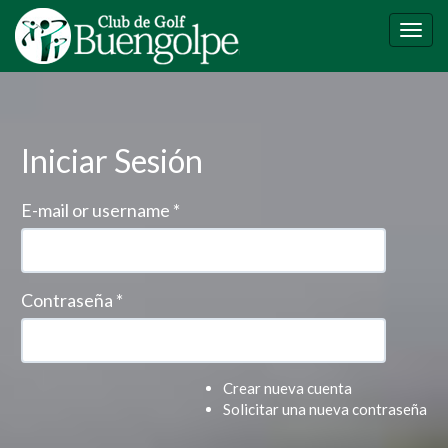
Pasar
al
Togg
contenido
navig
principal
Iniciar Sesión
E-mail or username
*
Contraseña
*
Crear nueva cuenta
Solicitar una nueva contraseña