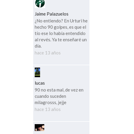
Jaime Palazuelos
¿No entiendo? En Urturi he
hecho 90 golpes, es que el
tío ese lo había entendido
al revés. Ya te enseñaré un
día.
hace 13 años
lucas
90 no esta mal, de vez en
cuando suceden
milagrosss, jejje
hace 13 años