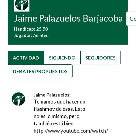
Jaime
Palazuelos Barjacoba
Go
Handicap:
25.50
Jugador:
Amateur
ACTIVIDAD
(SOLAPA ACTIVA)
SIGUIENDO
SEGUIDORES
DEBATES PROPUESTOS
Jaime Palazuelos
:
Teníamos que hacer un
flashmov de esas. Esto
no es lo mismo, pero
también está bien:
http://www.youtube.com/watch?