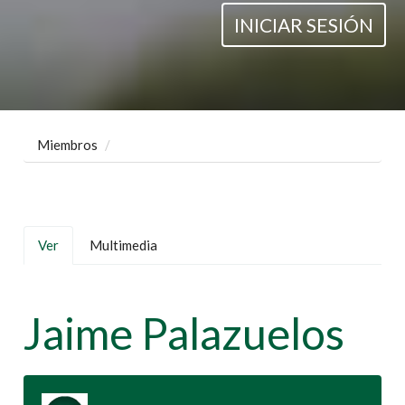
INICIAR SESIÓN
Miembros
Solapas
Ver
(solapa
Multimedia
principales
activa)
Jaime Palazuelos