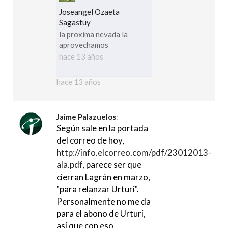
Joseangel Ozaeta
Sagastuy
la proxima nevada la
aprovechamos
hace 13 años
hace 13 años
Jaime Palazuelos
:
Según sale en la portada
del correo de hoy,
http://info.elcorreo.com/pdf/23012013-
ala.pdf
, parece ser que
cierran Lagrán en marzo,
"para relanzar Urturi".
Personalmente no me da
para el abono de Urturi,
así que con eso