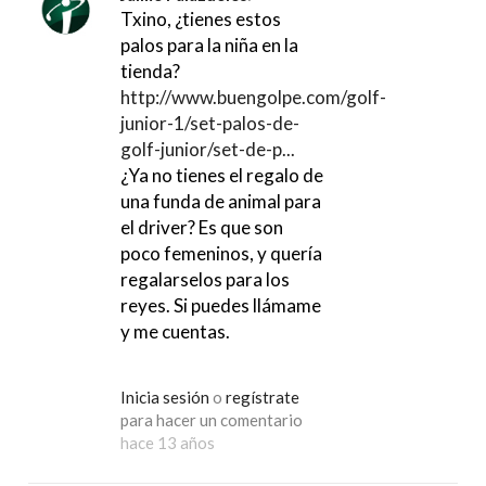
Txino, ¿tienes estos
palos para la niña en la
tienda?
http://www.buengolpe.com/golf-
junior-1/set-palos-de-
golf-junior/set-de-p...
¿Ya no tienes el regalo de
una funda de animal para
el driver? Es que son
poco femeninos, y quería
regalarselos para los
reyes. Si puedes llámame
y me cuentas.
Inicia sesión
o
regístrate
para hacer un comentario
hace 13 años