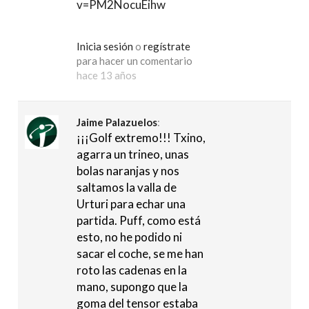
v=PM2NocuEihw
Inicia sesión
o
regístrate
para hacer un comentario
hace 13 años
Jaime Palazuelos
:
¡¡¡Golf extremo!!! Txino,
agarra un trineo, unas
bolas naranjas y nos
saltamos la valla de
Urturi para echar una
partida. Puff, como está
esto, no he podido ni
sacar el coche, se me han
roto las cadenas en la
mano, supongo que la
goma del tensor estaba