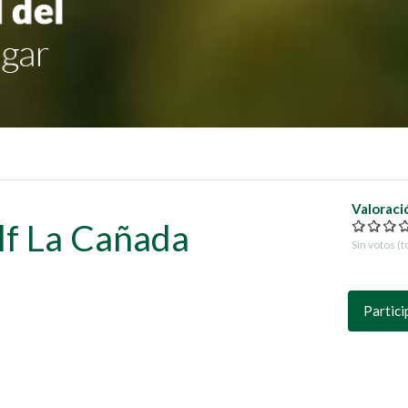
Valoraci
lf La Cañada
Sin votos (t
Partici