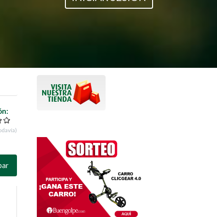
ón:
odavía)
par