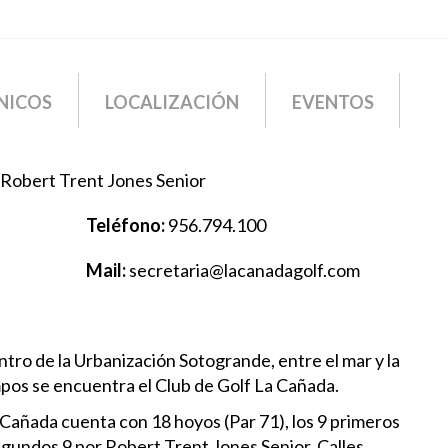
NICOS
LOCALIZACIÓN
EVENTOS
 Robert Trent Jones Senior
Teléfono:
956.794.100
Mail:
secretaria@lacanadagolf.com
ntro de la Urbanización Sotogrande, entre el mar y la
os se encuentra el Club de Golf La Cañada.
 Cañada cuenta con 18 hoyos (Par 71), los 9 primeros
dos 9 por Robert Trent Jones Senior. Calles