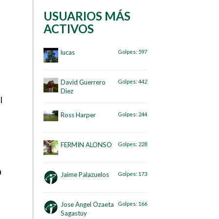
USUARIOS MÁS
ACTIVOS
lucas
Golpes:
597
David Guerrero
Golpes:
442
Diez
l
Ross Harper
Golpes:
244
FERMIN ALONSO
Golpes:
228
a
Jaime Palazuelos
Golpes:
173
Jose Angel Ozaeta
Golpes:
166
Sagastuy