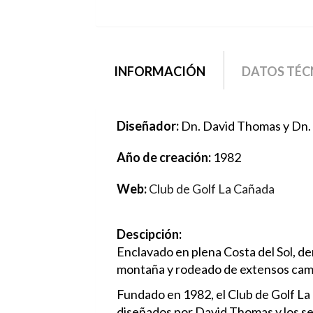
grupo2
INFORMACIÓN
(SOLAPA
DATOS TÉC
ACTIVA)
Diseñador:
Dn. David Thomas y Dn.
Año de creación:
1982
Web:
Club de Golf La Cañada
Descipción:
Enclavado en plena Costa del Sol, de
montaña y rodeado de extensos camp
Fundado en 1982, el Club de Golf La
diseñados por David Thomas y los segun