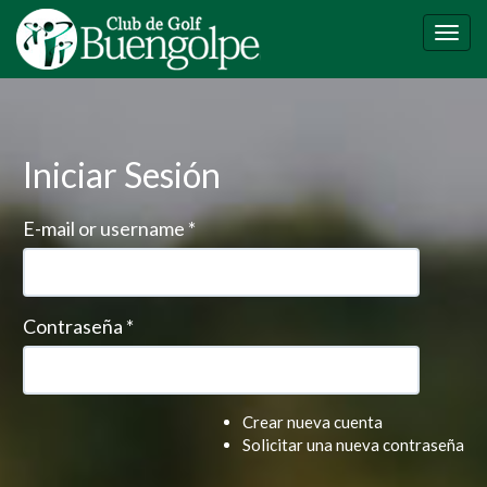
Pasar
al
Togg
contenido
navig
principal
Iniciar Sesión
E-mail or username
*
Contraseña
*
Crear nueva cuenta
Solicitar una nueva contraseña