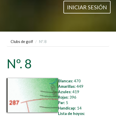
INICIAR SESIÓN
Clubs de golf
Nº. 8
Nº. 8
Blancas:
470
Amarillas:
449
Azules:
419
Rojas:
396
Par:
5
Handicap:
14
Lista de hoyos: