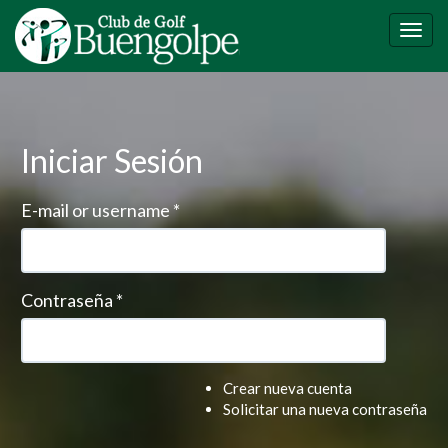
Pasar
al
Togg
contenido
navig
principal
Iniciar Sesión
E-mail or username
*
Contraseña
*
Crear nueva cuenta
Solicitar una nueva contraseña