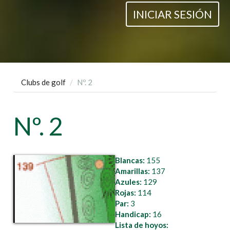
INICIAR SESIÓN
Clubs de golf
Nº. 2
Nº. 2
Blancas:
155
Amarillas:
137
Azules:
129
Rojas:
114
Par:
3
Handicap:
16
Lista de hoyos: