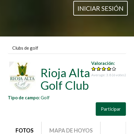
INICIAR SESIÓN
Clubs de golf
Valoración:
Rioja Alta
Average:
3.8
(
6
votes)
Golf Club
Tipo de campo:
Golf
Participar
grupo1
FOTOS
MAPA DE HOYOS