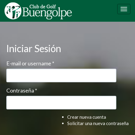
Pasar
al
Togg
contenido
navig
principal
Iniciar Sesión
E-mail or username
*
Contraseña
*
Crear nueva cuenta
Solicitar una nueva contraseña