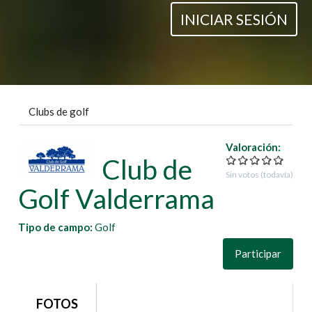
INICIAR SESIÓN
Clubs de golf
Valoración:
Club de
Sin votos (todavía)
Golf Valderrama
Tipo de campo:
Golf
Participar
grupo1
FOTOS