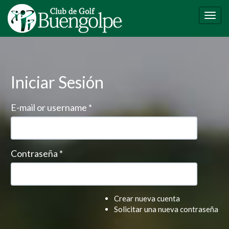
Pasar
al
Togg
contenido
navig
principal
Iniciar Sesión
E-mail or username
*
Contraseña
*
Crear nueva cuenta
Solicitar una nueva contraseña