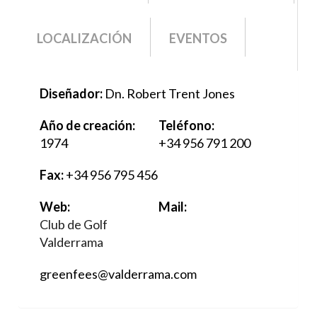
ACTIVA)
LOCALIZACIÓN
EVENTOS
Diseñador:
Dn. Robert Trent Jones
Año de creación:
Teléfono:
1974
+34 956 791 200
Fax:
+34 956 795 456
Web:
Mail:
Club de Golf
Valderrama
greenfees@valderrama.com