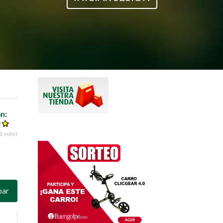
ón:
1
vote)
par