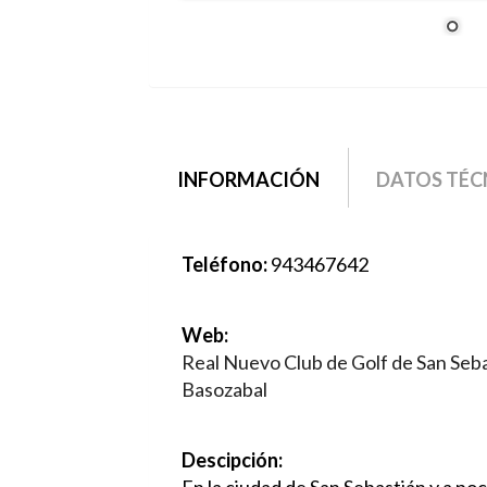
grupo2
INFORMACIÓN
(SOLAPA
DATOS TÉC
ACTIVA)
Teléfono:
943467642
Web:
Real Nuevo Club de Golf de San Seb
Basozabal
Descipción: