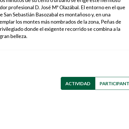
ocos minutos de su centro urbano se erige este hermoso
or profesional D. José Mª Olazábal. El entorno en el que
de San Sebastián Basozabal es montañoso y, en una
emplar los montes más nombrados de la zona, Peñas de
 privilegiado donde el exigente recorrido se combina a la
gran belleza.
ACTIVIDAD
(SOLAPA ACTIVA
PARTICIPAN