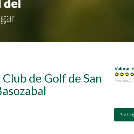
Valoraci
 Club de Golf de San
Average:
5
(
Basozabal
Partici