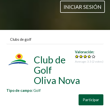
INICIAR SESIÓN
Clubs de golf
Valoración:
Club de
Average:
3.5
(
2
votes)
Golf
Oliva Nova
Tipo de campo:
Golf
Participar