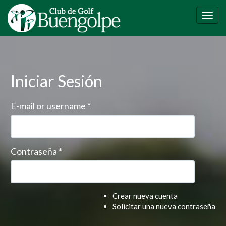
Pasar
al
Togg
contenido
navig
principal
Iniciar Sesión
E-mail or username
*
Contraseña
*
Crear nueva cuenta
Solicitar una nueva contraseña