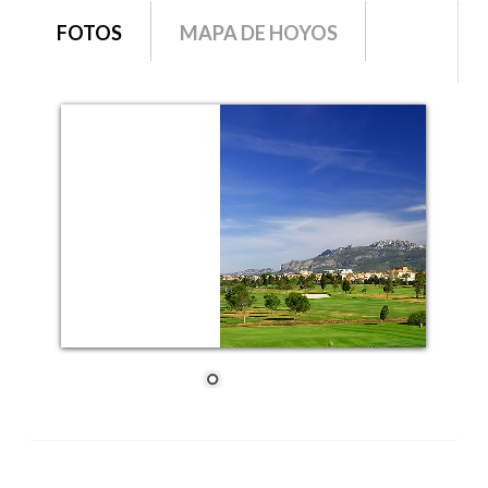
grupo1
FOTOS
MAPA DE HOYOS