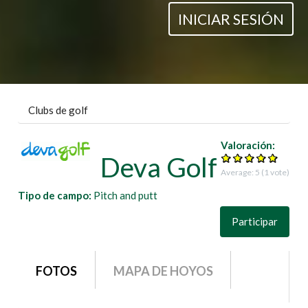
INICIAR SESIÓN
Clubs de golf
Valoración:
Deva Golf
Average:
5
(
1
vote)
Tipo de campo:
Pitch and putt
Participar
grupo1
FOTOS
MAPA DE HOYOS