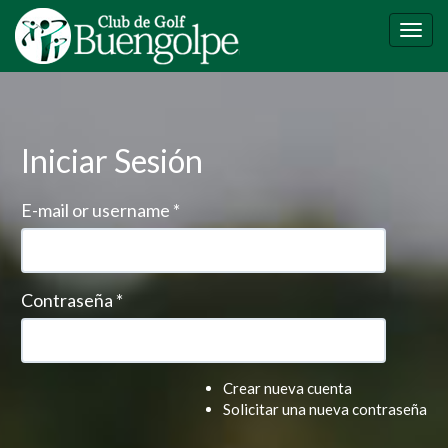
Pasar
al
Togg
contenido
navig
principal
Iniciar Sesión
E-mail or username
*
Contraseña
*
Crear nueva cuenta
Solicitar una nueva contraseña