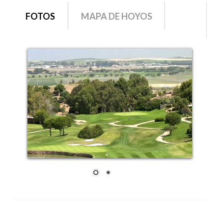
grupo1
FOTOS
MAPA DE HOYOS