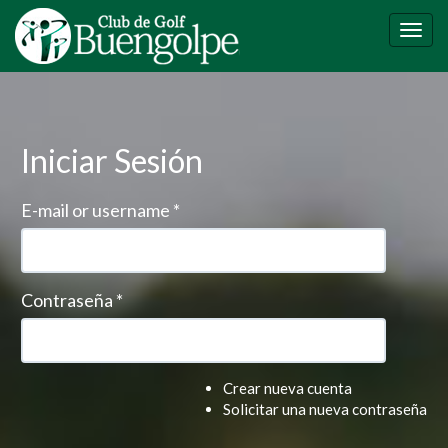
Pasar
al
Togg
contenido
navig
principal
Iniciar Sesión
E-mail or username
*
Contraseña
*
Crear nueva cuenta
Solicitar una nueva contraseña