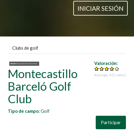
INICIAR SESIÓN
Clubs de golf
Valoración:
Montecastillo
Average:
4
(
2
votes)
Barceló Golf
Club
Tipo de campo:
Golf
Participar