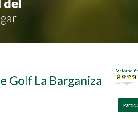
Valoració
de Golf La Barganiza
Average:
4
(
2
Partici