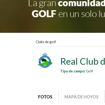
Clubs de golf
Real Club 
Tipo de campo:
Golf
grupo1
FOTOS
MAPA DE HOYOS