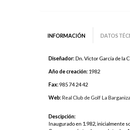
grupo2
INFORMACIÓN
(SOLAPA
DATOS TÉC
ACTIVA)
Diseñador:
Dn. Víctor García de la
Año de creación:
1982
Fax:
985 74 24 42
Web:
Real Club de Golf La Barganiz
Descipción:
Inaugurado en 1.982, inicialmente so