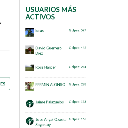
o
USUARIOS MÁS
ACTIVOS
y
lucas
Golpes:
597
David Guerrero
Golpes:
442
Diez
Ross Harper
Golpes:
244
)
TES
FERMIN ALONSO
Golpes:
228
Jaime Palazuelos
Golpes:
173
Jose Angel Ozaeta
Golpes:
166
Sagastuy