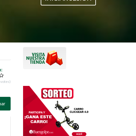
n:
votes)
par