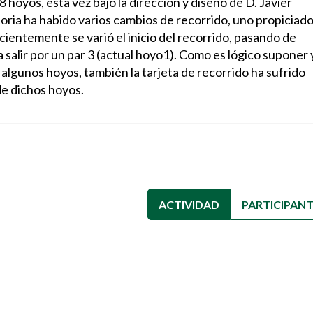
 hoyos, esta vez bajo la dirección y diseño de D. Javier
toria ha habido varios cambios de recorrido, uno propiciad
cientemente se varió el inicio del recorrido, pasando de
ra salir por un par 3 (actual hoyo1). Como es lógico suponer 
lgunos hoyos, también la tarjeta de recorrido ha sufrido
de dichos hoyos.
ACTIVIDAD
(SOLAPA ACTIVA
PARTICIPAN