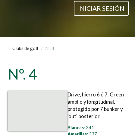
INICIAR SESIÓN
Clubs de golf
Nº. 4
Nº. 4
Drive, hierro 6 ó 7. Green
amplio y longitudinal,
protegido por 7 bunker y
'out' posterior.
Blancas:
341
Amarillas:
337