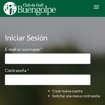
Pasar
al
Togg
contenido
navig
principal
Iniciar Sesión
E-mail or username
*
Contraseña
*
Crear nueva cuenta
Solicitar una nueva contraseña