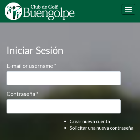
Pasar
al
Togg
contenido
navig
principal
Iniciar Sesión
E-mail or username
*
Contraseña
*
Crear nueva cuenta
Solicitar una nueva contraseña