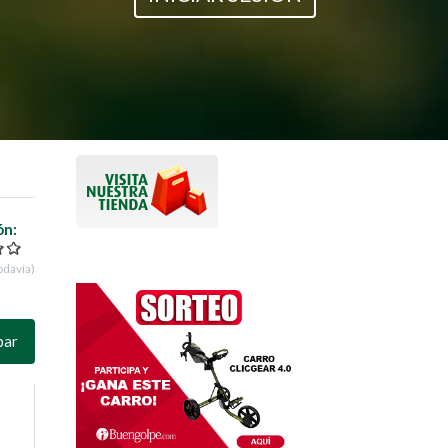
ón:
odavía)
par