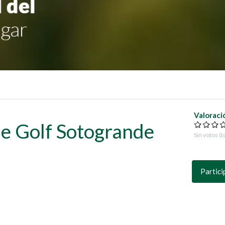
Valoraci
de Golf Sotogrande
Sin votos (t
Partici