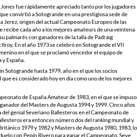
 Jones fue rápidamente apreciado tanto por los jugadores
 que convirtió a Sotogrande en una prestigiosa sede de
a Jerez, origen del actual Campeonato Europeo de las
recibe cada año a los mejores amateurs de una veintena
su palmarés con ganadores de la talla de Padraig
Ilroy. En el año 1973 se celebró en Sotogrande el VII
nino en el que se proclamó vencedor el equipo de
a y España.
ón Sotogrande hasta 1979, año en el que los socios
l que es considerado hoy en día como uno de los mejores
mpeonato de España Amateur de 1983, en el que se impuso
ia del genial Severiano Ballesteros en el Campeonato de
llesteros era entonces número dos del ranking mundial y
ritánico 1979 y 1982 y Masters de Augusta 1980, 1983, lo
o duelo con Pepín Rivero para ganar el Campeonato. Seve