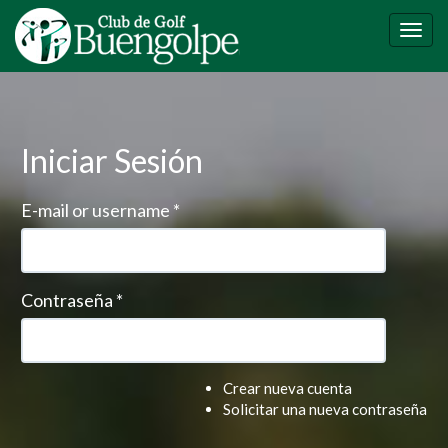
Pasar
al
Togg
contenido
navig
principal
Iniciar Sesión
E-mail or username
*
Contraseña
*
Crear nueva cuenta
Solicitar una nueva contraseña