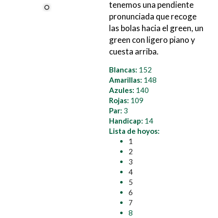
tenemos una pendiente
pronunciada que recoge
las bolas hacia el green, un
green con ligero piano y
cuesta arriba.
Blancas:
152
Amarillas:
148
Azules:
140
Rojas:
109
Par:
3
Handicap:
14
Lista de hoyos:
1
2
3
4
5
6
7
8